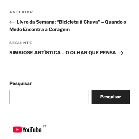
Navegação
Conteúdo
ANTERIOR
de
anterior
Livro da Semana: “Bicicleta à Chuva” – Quando o
artigos
Medo Encontra a Coragem
Conteúdo
SEGUINTE
seguinte
SIMBIOSE ARTÍSTICA – O OLHAR QUE PENSA
Pesquisar
Pesquisar