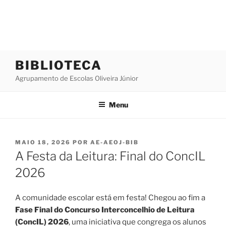
Saltar
BIBLIOTECA
para
Agrupamento de Escolas Oliveira Júnior
o
conteúdo
Menu
PUBLICADO
MAIO 18, 2026
POR
AE-AEOJ-BIB
EM
A Festa da Leitura: Final do ConcIL
2026
A comunidade escolar está em festa! Chegou ao fim a
Fase Final do Concurso Interconcelhio de Leitura
(ConcIL) 2026
, uma iniciativa que congrega os alunos