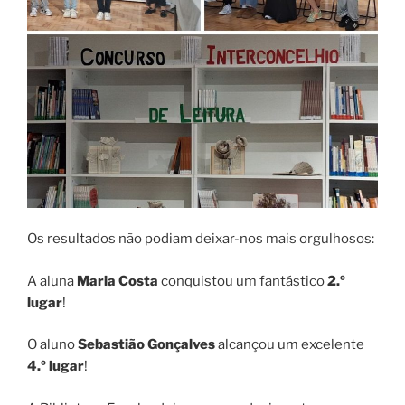
Os resultados não podiam deixar-nos mais orgulhosos:
A aluna
Maria Costa
conquistou um fantástico
2.º
lugar
!
O aluno
Sebastião Gonçalves
alcançou um excelente
4.º lugar
!