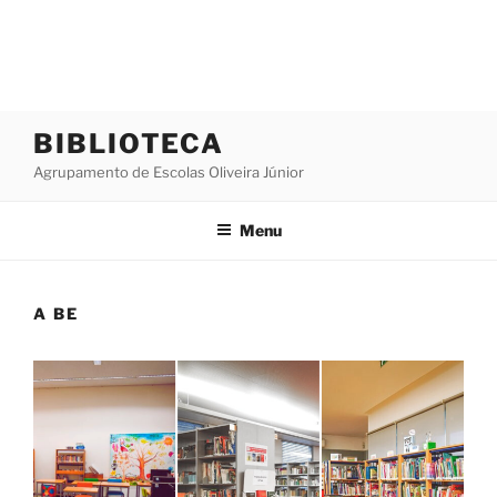
Saltar
BIBLIOTECA
para
Agrupamento de Escolas Oliveira Júnior
o
conteúdo
Menu
A BE