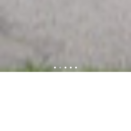
Escola Básica
AE-AEOJ
Maio 18, 2026
Visita à Casa do Forno
Espadanal
No âmbito do tratamento da unidade temática – Espacios
de mi Ciudad -, os alunos de Espanhol das turmas A e B
do 7 ano, acompanhados da sua professora, tiveram a