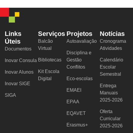
Links
Serviços
Projetos
Notícias
Úteis
Balcão
Autoavaliação
Cronograma
Virtual
Atividades
Documentos
Disciplina e
Bibliotecas
Gestão
Calendário
Inovar Consula
Conflitos
Escolar
Kit Escola
Inovar Alunos
Semestral
Digital
Eco-escolas
Inovar SIGE
Entrega
EMAEI
Manuais
SIGA
2025-2026
EPAA
Oferta
EQAVET
Curricular
Erasmus+
2025-2026