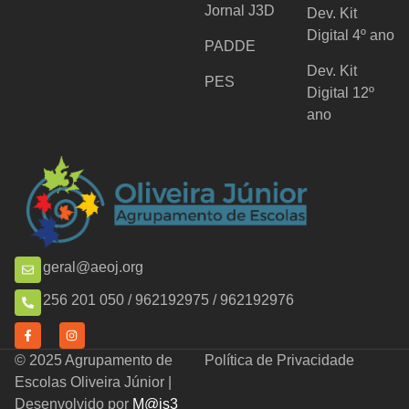
Jornal J3D
Dev. Kit
Digital 4º ano
PADDE
Dev. Kit
PES
Digital 12º
ano
geral@aeoj.org
256 201 050 / 962192975 / 962192976
© 2025 Agrupamento de
Política de Privacidade
Escolas Oliveira Júnior |
Desenvolvido por
M@is3