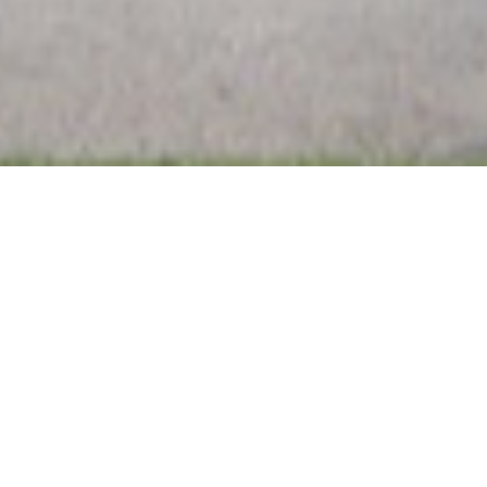
Escola Bási
AE-AEOJ
Maio 30, 2026
Receção aos 
pré-escolar
Os alunos do 1º ano da EB/JI Ribeiros receberam c
dos Ribeiros, realizando atividades de integração.
Foi uma manhã bem passada!