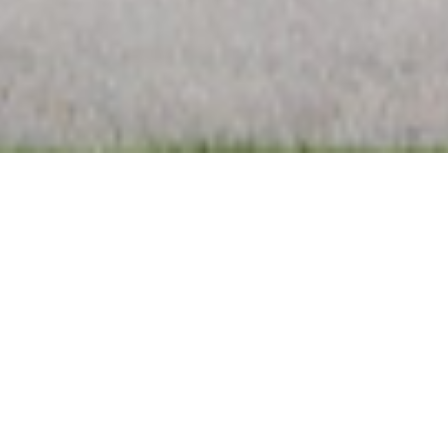
mas publicações
is escolares 2026-2027
ia Digital para Pais – certificado
de Finalistas 2026 – EB Espadanal