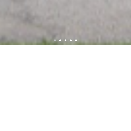
ca Espadanal
meninos do
Últi
Manua
Academ
om muito entusiasmo os colegas das Travessas e
Festa 