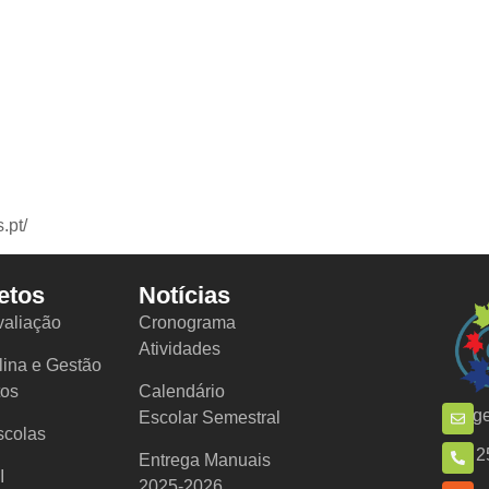
.pt/
etos
Notícias
valiação
Cronograma
Atividades
lina e Gestão
tos
Calendário
ge
Escolar Semestral
scolas
2
Entrega Manuais
I
2025-2026