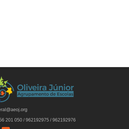
ral@aeoj.org
56 201 050 / 962192975 / 962192976