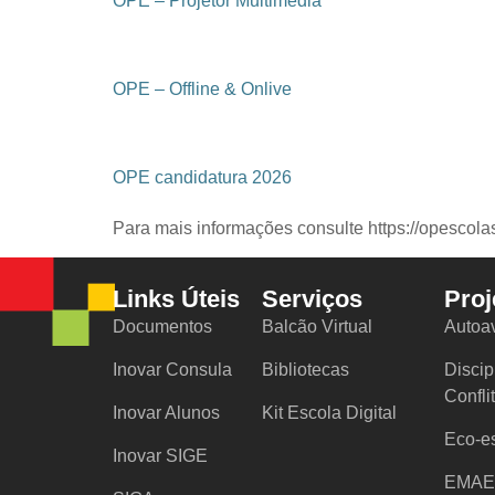
OPE – Projetor Multimedia
OPE – Offline & Onlive
OPE candidatura 2026
Para mais informações consulte https://opescolas
Links Úteis
Serviços
Proj
Documentos
Balcão Virtual
Autoa
Inovar Consula
Bibliotecas
Discip
Confli
Inovar Alunos
Kit Escola Digital
Eco-e
Inovar SIGE
EMAE