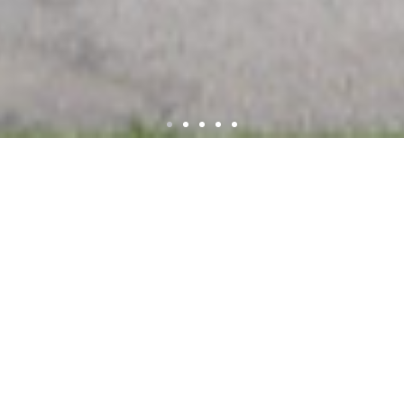
ca Espadanal
tura de
Últi
Calend
 Contratação
Manua
Academ