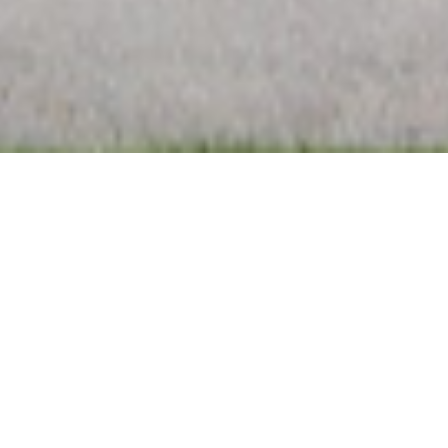
mas publicações
ário escolar 2026/2027
is escolares 2026-2027
ia Digital para Pais – certificado