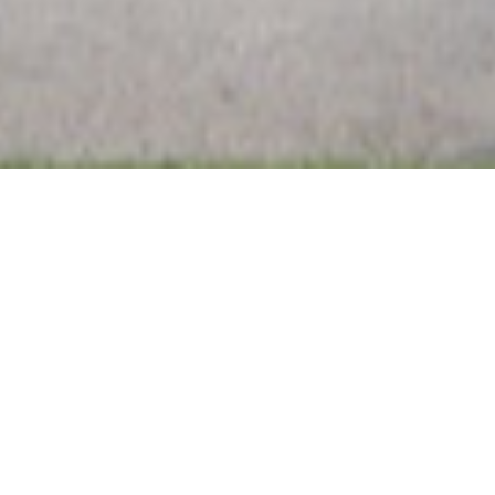
Escola Bási
AE-AEOJ
Novembro 17, 2025
Aviso de Aber
Concurso para
de Escola