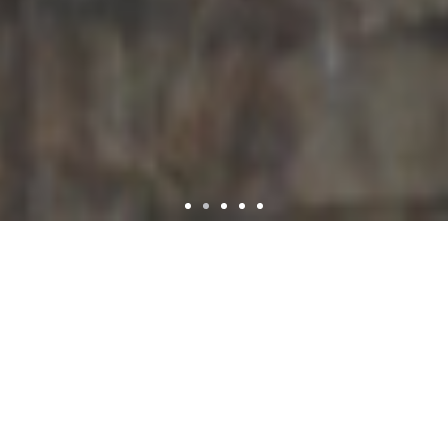
Escola Básica
AE-AEOJ
Maio 30, 2026
Espadanal
Atividade sobre “O teu
corpo é teu”
No âmbito da promoção do bem-estar e da proteção das
crianças, os alunos da EB Ribeiros, em articulação com a
enfermeira escolar, exploraram a história “O teu corpo é