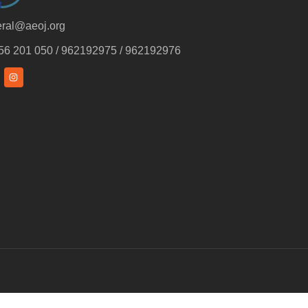
ral@aeoj.org
56 201 050 / 962192975 / 962192976