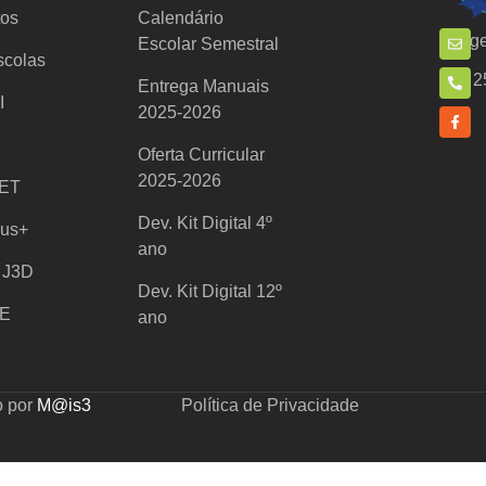
tos
Calendário
ge
Escolar Semestral
scolas
2
Entrega Manuais
I
2025-2026
Oferta Curricular
2025-2026
ET
Dev. Kit Digital 4º
us+
ano
l J3D
Dev. Kit Digital 12º
E
ano
o por
M@is3
Política de Privacidade