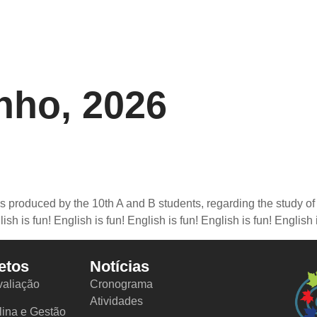
pamento
Oferta Educativa
Ano Letivo
Projet
nho, 2026
als produced by the 10th A and B students, regarding the study o
sh is fun! English is fun! English is fun! English is fun! English 
etos
Notícias
valiação
Cronograma
Atividades
lina e Gestão