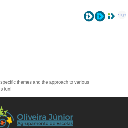
os
Atividades
Contactos
f specific themes and the approach to various
is fun!