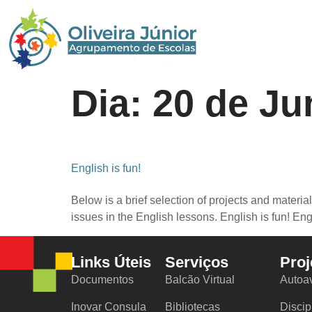
Início
Agru
Dia:
20 de Ju
English is fun!
Below is a brief selection of projects and materi
issues in the English lessons. English is fun! Engli
Links Úteis
Serviços
Proj
Documentos
Balcão Virtual
Autoa
Inovar Consula
Bibliotecas
Discip